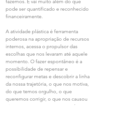
fazemos. E vai muito além do que 
pode ser quantificado e reconhecido 
financeiramente. 
A atividade plástica é ferramenta 
poderosa na apropriação de recursos 
internos, acessa o propulsor das 
escolhas que nos levaram até aquele 
momento. O fazer espontâneo é a 
possibilidade de repensar e 
reconfigurar metas e descobrir a linha 
da nossa trajetória, o que nos motiva, 
do que temos orgulho, o que 
queremos corrigir, o que nos causou 
tristeza e o que queremos mudar. 
Praticar arteterapia nas empresas é 
possível e torna-se cada vez mais 
necessário, uma vez que estimula o 