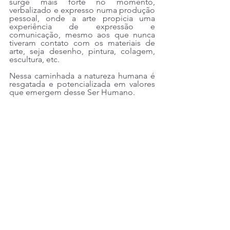
surge mais forte no momento, 
verbalizado e expresso numa produção 
pessoal, onde a arte propicia uma 
experiência de expressão e 
comunicação, mesmo aos que nunca 
tiveram contato com os materiais de 
arte, seja desenho, pintura, colagem, 
escultura, etc.
Nessa caminhada a natureza humana é 
resgatada e potencializada em valores 
que emergem desse Ser Humano.
Iraci Saviani 
Professora da Escola Humana de Vida 
e Negócios, Mestre em Artes Visuais, 
Arteterapeuta, professora em Atelier 
Terapêutico, História da Arte e 
Criatividade no curso de 
Especialização em Arteterapia no 
Instituto Sedes Sapientiae. 
Consultora, pesquisadora e palestrante 