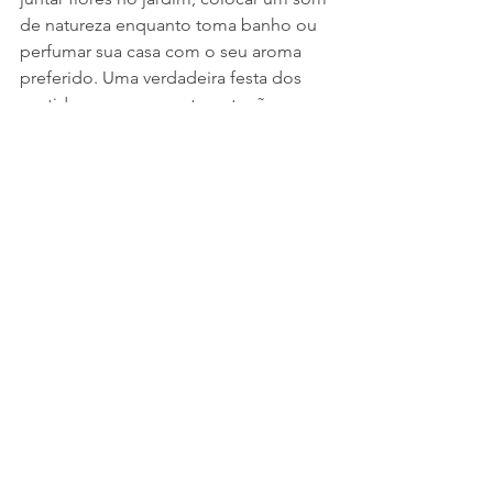
de natureza enquanto toma banho ou 
perfumar sua casa com o seu aroma 
preferido. Uma verdadeira festa dos 
sentidos que com certeza, trarão um 
aconchego especial para sua alma!
Ver tudo
Posts recentes