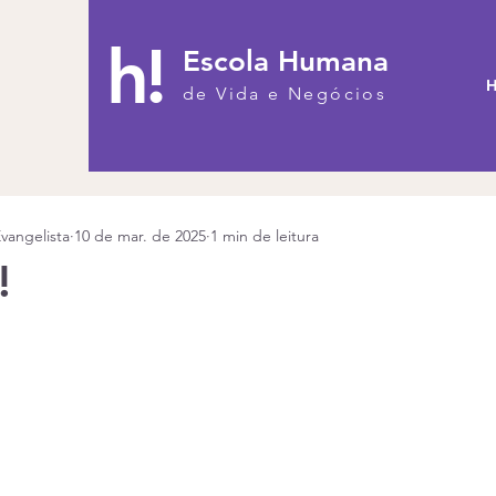
h!
Escola Humana
H
de Vida e Negócios
vangelista
10 de mar. de 2025
1 min de leitura
!