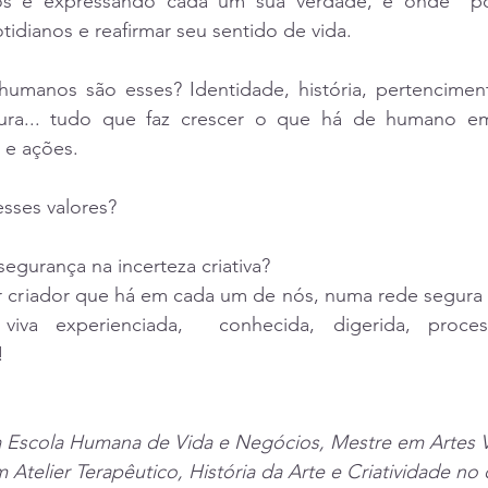
ros e expressando cada um sua verdade, e onde  p
tidianos e reafirmar seu sentido de vida. 
umanos são esses? Identidade, história, pertencimento,
tura... tudo que faz crescer o que há de humano em
e ações.
sses valores?
egurança na incerteza criativa? 
r criador que há em cada um de nós, numa rede segura q
 viva experienciada,  conhecida, digerida, proces
!
a Escola Humana de Vida e Negócios, Mestre em Artes Vi
 Atelier Terapêutico, História da Arte e Criatividade no 