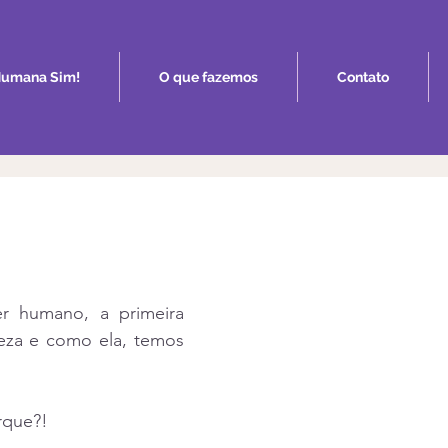
umana Sim!
O que fazemos
Contato
 humano, a primeira 
za e como ela, temos 
rque?!