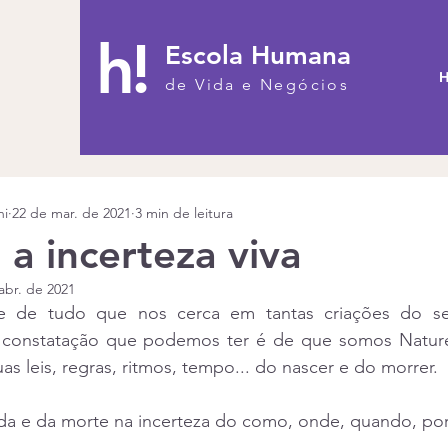
h!
Escola Humana
H
de Vida e Negócios
ni
22 de mar. de 2021
3 min de leitura
 a incerteza viva
abr. de 2021
e de tudo que nos cerca em tantas criações do ser
 constatação que podemos ter é de que somos Nature
uas leis, regras, ritmos, tempo... do nascer e do morrer.
ida e da morte na incerteza do como, onde, quando, po