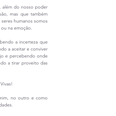
, além do nosso poder 
isão, mas que também 
o seres humanos somos 
o ou na emoção. 
bendo a incerteza que 
o a aceitar e conviver 
jo e percebendo onde 
o a tirar proveito das 
Vivas!
 mim, no outro e como 
dades. 