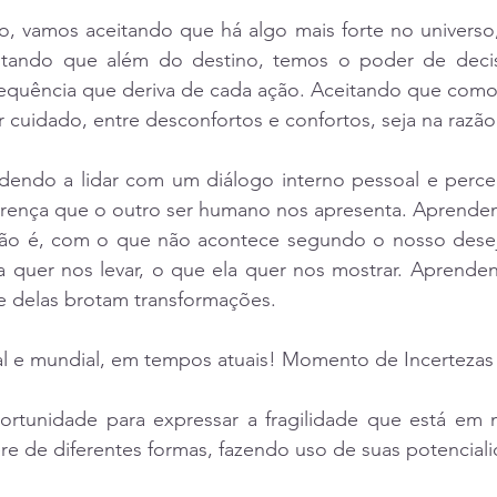
o, vamos aceitando que há algo mais forte no universo
eitando que além do destino, temos o poder de dec
sequência que deriva de cada ação. Aceitando que com
 cuidado, entre desconfortos e confortos, seja na razã
endo a lidar com um diálogo interno pessoal e perce
erença que o outro ser humano nos apresenta. Aprendend
ão é, com o que não acontece segundo o nosso dese
a quer nos levar, o que ela quer nos mostrar. Aprendend
e delas brotam transformações.
al e mundial, em tempos atuais! Momento de Incertezas 
ortunidade para expressar a fragilidade que está em
e de diferentes formas, fazendo uso de suas potenciali